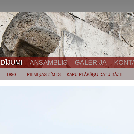
DĪJUMI
ANSAMBLIS
GALERIJA
KONT
0
1990-...
PIEMIŅAS ZĪMES
KAPU PLĀKŠŅU DATU BĀZE