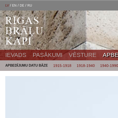
/
/
/
LV
EN
DE
RU
IEVADS
PASĀKUMI
VĒSTURE
APBE
APBEDĪJUMU DATU BĀZE
1915-1918
1918-1940
1940-199