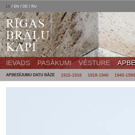
/
/
/
LV
EN
DE
RU
IEVADS
PASĀKUMI
VĒSTURE
APBE
APBEDĪJUMU DATU BĀZE
1915-1918
1918-1940
1940-199