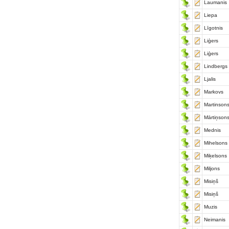
Laumanis
Liepa
Līgotnis
Liģers
Liģers
Lindbergs
Ljalis
Markovs
Martinson
Mārtiņson
Mednis
Mihelsons
Miķelsons
Miljons
Misiņš
Misiņš
Muzis
Neimanis