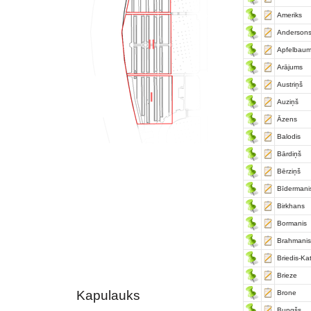
Ameriks
Anderson
Apfelbau
Arājums
Austriņš
Auziņš
Āzens
Balodis
Bārdiņš
Bērziņš
Bīdermani
Birkhans
Bormanis
Brahmanis
Briedis-Ka
Brieze
Kapulauks
Brone
Bungšs