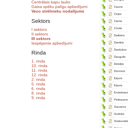
Centrālais kapu lauks
Gaisa spēku palīgu apbedījumi
Caune
Veco strēlnieku nodalījums
Ceips
Sektors
Ciems
Cīrulis
I sektors
II sektors
Daikters
III sektors
Iespējamie apbedījumi
Dambis
Dardzāns
Rinda
Daugulis
1. rinda
Delviķis
10. rinda
11. rinda
Donners
12. rinda
Eipurs
2. rinda
5. rinda
Eipurs
6. rinda
Endelmani
8. rinda
9. rinda
Fimbauers
Gausens
Gotlobs
Grabovski