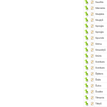
Saulītis
Silenieks
Skaļskis
Skujiņš
Sproģis
Sproģis
Spunde
Stirna
Strazdiņš
Stūris
Sveikats
Sveikats
Šķilters
Štāls
Šulcs
Švalbe
Tilmanis
Tiltiņš