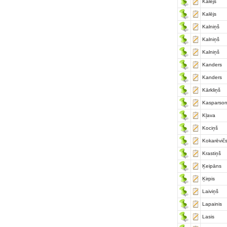
Kalējs
Kalējs
Kalniņš
Kalniņš
Kalniņš
Kanders
Kanders
Kārkliņš
Kasparso
Kļava
Kociņš
Kokarēvič
Krastiņš
Ķeipāns
Ķirpis
Laiviņš
Lapainis
Lasis