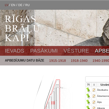
/
/
/
LV
EN
DE
RU
IEVADS
PASĀKUMI
VĒSTURE
APBE
APBEDĪJUMU DATU BĀZE
1915-1918
1918-1940
1940-199
?!
i
Uzvār
Ābolkalns
Ādamsons
Āķis
Alksnis