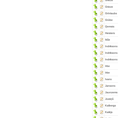
Grieze
Grieze
Grīnlaubs
Grūbe
Ģemsts
Heisters
Ikše
Indriksons
Indriksons
Indriksons
Irbe
Irbe
Ivans
Jansons
Jaunzems
Jostiņš
Kalbergs
Kalējs