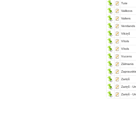
Tute
Valikovs
Valters
Ventlands
Vilciņš
Vītols
Vītols
Vucens
Zālmanis
Zaprauski
Zariņš
Zariņš - U
Zariņš - U