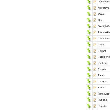
Noblovskis
Ņikiforovs
Osītis
Oše
Ozoliņš-Oz
Paulovskis
Paulovskis
Pauls
Pavārs
Pētersone
Pimbers
Platais
Plesis
Priedītis
Ranka
Rimkevics
Ruģēns
Rupulis